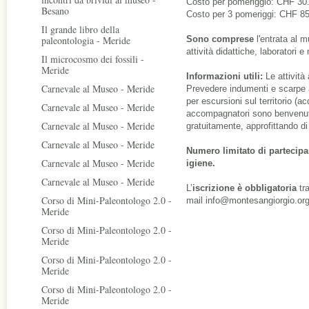
Costo per pomeriggio: CHF 30.
Besano
Costo per 3 pomeriggi: CHF 85
Il grande libro della
paleontologia - Meride
Sono comprese
l'entrata al m
attività didattiche, laboratori 
Il microcosmo dei fossili -
Meride
Informazioni utili:
Le attivit
Carnevale al Museo - Meride
Prevedere indumenti e scarpe a
per escursioni sul territorio (ac
Carnevale al Museo - Meride
accompagnatori sono benvenuti 
Carnevale al Museo - Meride
gratuitamente, approfittando di
Carnevale al Museo - Meride
Numero limitato di partecipan
Carnevale al Museo - Meride
igiene.
Carnevale al Museo - Meride
L’
iscrizione è obbligatoria
tra
Corso di Mini-Paleontologo 2.0 -
mail info@montesangiorgio.or
Meride
Corso di Mini-Paleontologo 2.0 -
Meride
Corso di Mini-Paleontologo 2.0 -
Meride
Corso di Mini-Paleontologo 2.0 -
Meride