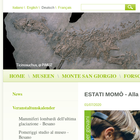
Italiano
\
English
\
Deutsch
\
Français
HOME
\
MUSEEN
\
MONTE SAN GIORGIO
\
FORS
News
ESTATI MOMÒ - Alla s
01/07/2020
Veranstaltunskalender
Mammiferi lombardi dell'ultima
glaciazione - Besano
Pomeriggi studio al museo -
Besano