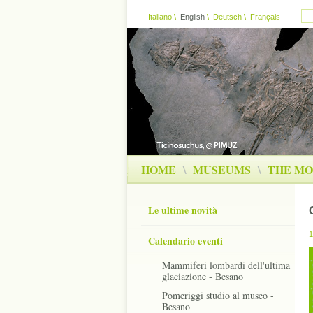
Italiano
\
English
\
Deutsch
\
Français
HOME
\
MUSEUMS
\
THE MO
Le ultime novità
1
Calendario eventi
Mammiferi lombardi dell'ultima
glaciazione - Besano
Pomeriggi studio al museo -
Besano