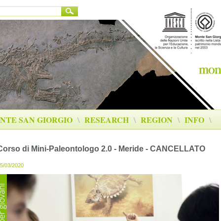
NTE SAN GIORGIO
\
RESEARCH
\
REGION
\
INFO
\
Corso di Mini-Paleontologo 2.0 - Meride - CANCELLATO
5/03/2020