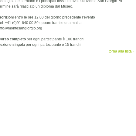
eologica del territorio e i principali fossili ritrovati sul Monte San Giorgio. Al
ermine sarà rilasciato un diploma dal Museo.
scrizioni
entro le ore 12.00 del giorno precedente l’evento
el. +41 (0)91 640 00 80 oppure tramite una mail a
info@montesangiorgio.org
Corso completo
per ogni partecipante è 100 franchi
ezione singola
per ogni partecipante è 15 franchi
torna alla lista «