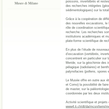
poissons, invertébrés et reste
Museo di Milano
des recherches intégrées (géoc
sédimentologiques) sur la tota
Grâce à la coopération de différ
des nouvelles excavations, le
rôle de coordination scientifiqu
recherche. Les recherches son
institutions académiques et m
plate-forme scientifique de rec
En plus de l’étude de nouvea
d’excavation (vertébrés, invert
concentrent en particulier sur
Meride, sur la géochimie des i
pélagique (radiolaires) et benth
palynofacies (pollens, spores 
Le Musée offre en outre aux étu
et Como) la possibilité de fair
de master, sur la paléontologi
coordonnée par les deux instit
Activité scientifique et projets
www4.ti.ch/dt/da/mcsn/temi/mc