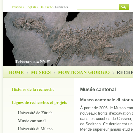
Italiano
\
English
\
Deutsch
\
Français
HOME
\
MUSÉES
\
MONTE SAN GIORGIO
\
RECH
Histoire de la recherche
Musée cantonal
Museo cantonale di storia
Lignes de recherches et projets
À partir de 2006, le Museo cant
Université de Zürich
nouveaux fronts d’excavation 
dans les couches de Cassina, 
Musée cantonal
de Sceltrich. Ce dernier est un
Università di Milano
Meride supérieur jamais étudié 