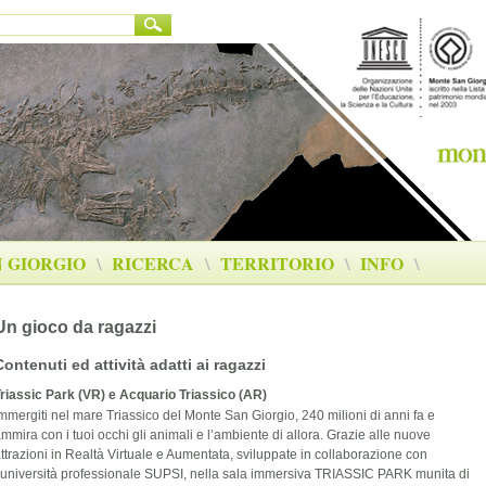
 GIORGIO
\
RICERCA
\
TERRITORIO
\
INFO
\
Un gioco da ragazzi
Contenuti ed attività adatti ai ragazzi
riassic Park (VR) e Acquario Triassico (AR)
mmergiti nel mare Triassico del Monte San Giorgio, 240 milioni di anni fa e
mmira con i tuoi occhi gli animali e l’ambiente di allora. Grazie alle nuove
ttrazioni in Realtà Virtuale e Aumentata, sviluppate in collaborazione con
’università professionale SUPSI, nella sala immersiva TRIASSIC PARK munita di