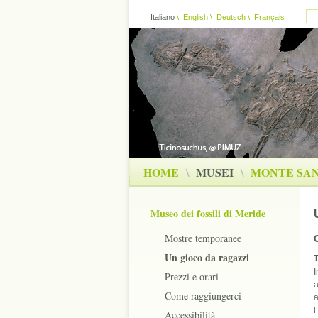
Italiano
\
English
\
Deutsch
\
Français
HOME
\
MUSEI
\
MONTE SAN
Museo dei fossili di Meride
Mostre temporanee
Un gioco da ragazzi
T
I
Prezzi e orari
a
Come raggiungerci
a
l
Accessibilità