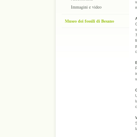
v
Immagini e video
m
A
Museo dei fossili di Besano
G
v
T
f
p
E
P
i
v
U
l
c
V
S
l