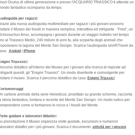
isori Oculus di ultima generazione e presso l'ACQUARIO TRIASSICO ti attende un
ondo fantastico scomparso da tempo.
udioguida per ragazzi
razie alla nuova audioguida multimediale per ragazzi i più giovani possono
isitare il Museo dei fossili in maniera semplice, interattiva ed intrigante. “Fred”, un
icinosuchus ferox
, accompagna i giovani durante un viaggio indietro nel tempo
ino al Triassico Medio, 240 milioni di anni fa, alla scoperta degli animali che
opolavano la laguna del Monte San Giorgio. Scarica l'audioguida smARTravel da
casa:
Andoid
|
iPhone
nigmi Triasssici
ercorso didattico all'interno del Museo per i giovani alla ricerca di risposte ad
ntriganti quesiti, gli "Enigmi Triassici". Un modo divertente e coinvolgente per
isitare il museo. Scarica il percorso didattico da casa:
Enigmi Triassici
Cortometraggi
n cartone animato della serie Helveticus, proiettato su grande schermo, racconta
a storia fantastica, lontana e recente del Monte San Giorgio. Un modo ludico per
omprendere come si formarono le rocce e i fossili del Monte.
isite guidate e laboratori didattici
u prenotazione il Museo organizza visite guidate, escursioni e numerosi
aboratori didattici per i più giovani. Scarica il documento:
attività per i giovani
.