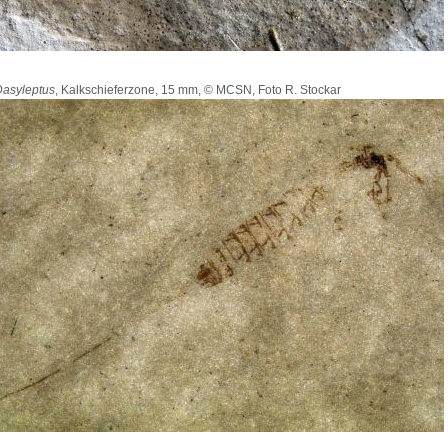
Dasyleptus
, Kalkschieferzone, 15 mm, © MCSN, Foto R. Stockar