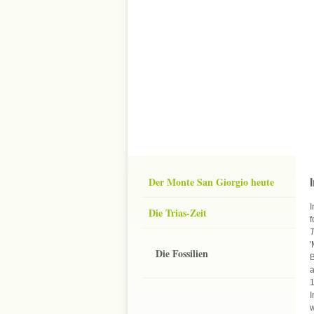
Der Monte San Giorgio heute
I
Die Trias-Zeit
f
T
'
Die Fossilien
B
a
1
I
w