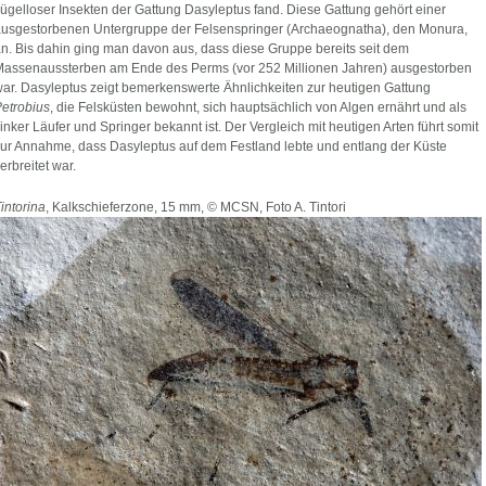
lügelloser Insekten der Gattung Dasyleptus fand. Diese Gattung gehört einer
usgestorbenen Untergruppe der Felsenspringer (Archaeognatha), den Monura,
n. Bis dahin ging man davon aus, dass diese Gruppe bereits seit dem
assenaussterben am Ende des Perms (vor 252 Millionen Jahren) ausgestorben
ar. Dasyleptus zeigt bemerkenswerte Ähnlichkeiten zur heutigen Gattung
etrobius
, die Felsküsten bewohnt, sich hauptsächlich von Algen ernährt und als
linker Läufer und Springer bekannt ist. Der Vergleich mit heutigen Arten führt somit
ur Annahme, dass Dasyleptus auf dem Festland lebte und entlang der Küste
erbreitet war.
intorina
, Kalkschieferzone, 15 mm, © MCSN, Foto A. Tintori