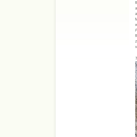
f
a
a
M
w
P
f
z
v
T