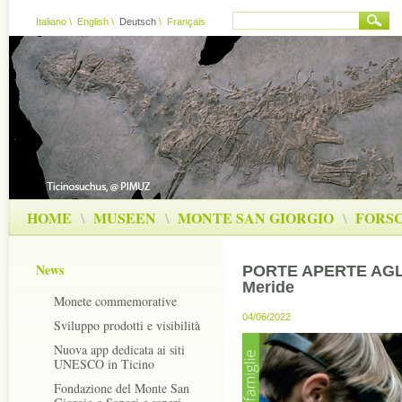
Italiano
\
English
\
Deutsch
\
Français
HOME
\
MUSEEN
\
MONTE SAN GIORGIO
\
FORS
News
PORTE APERTE AGL
Meride
Monete commemorative
04/06/2022
Sviluppo prodotti e visibilità
Nuova app dedicata ai siti
UNESCO in Ticino
Fondazione del Monte San