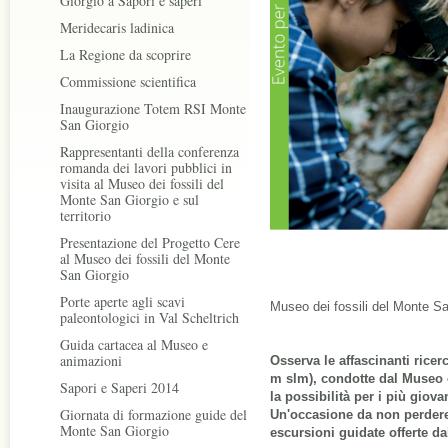
Giorgio a Sapori e saperi
Meridecaris ladinica
La Regione da scoprire
Commissione scientifica
Inaugurazione Totem RSI Monte
San Giorgio
Rappresentanti della conferenza
romanda dei lavori pubblici in
visita al Museo dei fossili del
Monte San Giorgio e sul
territorio
Presentazione del Progetto Cere
al Museo dei fossili del Monte
San Giorgio
Porte aperte agli scavi
Museo dei fossili del Monte Sa
paleontologici in Val Scheltrich
Guida cartacea al Museo e
animazioni
Osserva le affascinanti ricer
m slm), condotte dal Museo ca
Sapori e Saperi 2014
la possibilità per i più giova
Giornata di formazione guide del
Un'occasione da non perdere
Monte San Giorgio
escursioni guidate offerte 