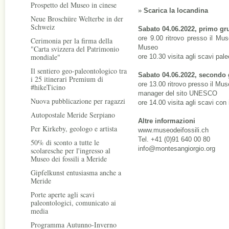
Prospetto del Museo in cinese
»
Scarica la locandina
Neue Broschüre Welterbe in der
Schweiz
Sabato 04.06.2022, primo gr
ore 9.00 ritrovo presso il Muse
Cerimonia per la firma della
Museo
"Carta svizzera del Patrimonio
mondiale"
ore 10.30 visita agli scavi pal
Il sentiero geo-paleontologico tra
Sabato 04.06.2022, secondo
i 25 itinerari Premium di
ore 13.00 ritrovo presso il Muse
#hikeTicino
manager del sito UNESCO
Nuova pubblicazione per ragazzi
ore 14.00 visita agli scavi co
Autopostale Meride Serpiano
Altre informazioni
Per Kirkeby, geologo e artista
www.museodeifossili.ch
Tel. +41 (0)91 640 00 80
50% di sconto a tutte le
info@montesangiorgio.org
scolaresche per l'ingresso al
Museo dei fossili a Meride
Gipfelkunst entusiasma anche a
Meride
Porte aperte agli scavi
paleontologici, comunicato ai
media
Programma Autunno-Inverno