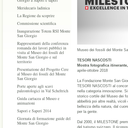
Giorgio a Sapori e saperi
Meridecaris ladinica
La Regione da scoprire
Commissione scientifica
Inaugurazione Totem RSI Monte
San Giorgio
Rappresentanti della conferenza
romanda dei lavori pubblici in
Museo dei fossili del Monte Sa
visita al Museo dei fossili del
Monte San Giorgio e sul
TESORI NASCOSTI
territorio
Mostra fotografica itinerant
Presentazione del Progetto Cere
aprile-ottobre 2018
al Museo dei fossili del Monte
San Giorgio
La Fondazione Monte San Giorg
Porte aperte agli scavi
TESORI NASCOSTI al conc
paleontologici in Val Scheltrich
nella categoria innovazione. Si 
storico cortile del Museo dei f
Guida cartacea al Museo e
abbellirà poi altre realtà, vicoli
animazioni
bellezza della natura, dal cuo
Sapori e Saperi 2014
per la gente.
Giornata di formazione guide del
Dal 2000, il MILESTONE premia
Monte San Giorgio
del turismo svizzero. Il ricono