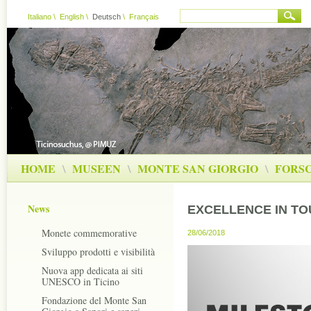
Italiano
\
English
\
Deutsch
\
Français
HOME
\
MUSEEN
\
MONTE SAN GIORGIO
\
FORS
News
EXCELLENCE IN TO
Monete commemorative
28/06/2018
Sviluppo prodotti e visibilità
Nuova app dedicata ai siti
UNESCO in Ticino
Fondazione del Monte San