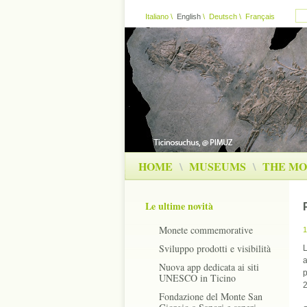
Italiano
\
English
\
Deutsch
\
Français
HOME
\
MUSEUMS
\
THE MO
Le ultime novità
Monete commemorative
1
Sviluppo prodotti e visibilità
L
a
Nuova app dedicata ai siti
p
UNESCO in Ticino
2
Fondazione del Monte San