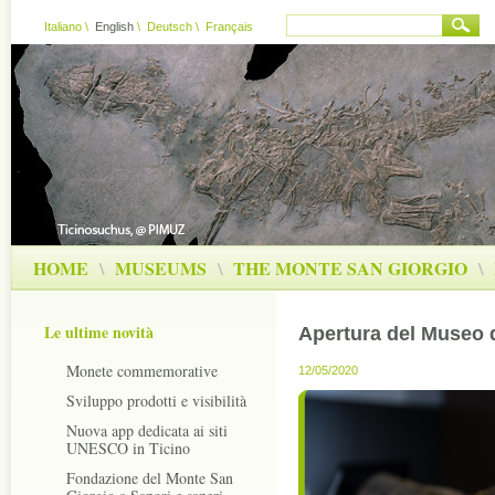
Italiano
\
English
\
Deutsch
\
Français
HOME
\
MUSEUMS
\
THE MONTE SAN GIORGIO
\
Le ultime novità
Apertura del Museo d
Monete commemorative
12/05/2020
Sviluppo prodotti e visibilità
Nuova app dedicata ai siti
UNESCO in Ticino
Fondazione del Monte San