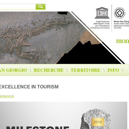
AN GIORGIO
\
RECHERCHE
\
TERRITOIRE
\
INFO
\
EXCELLENCE IN TOURISM
8/06/2018