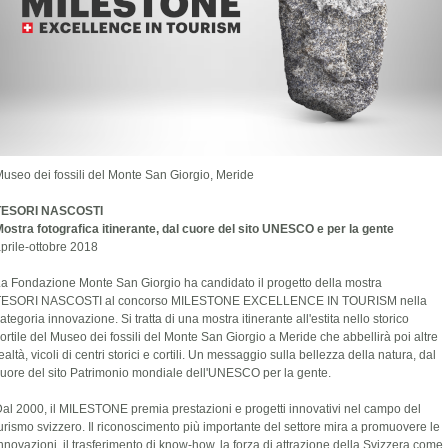
useo dei fossili del Monte San Giorgio, Meride
TESORI NASCOSTI
ostra fotografica itinerante, dal cuore del sito UNESCO e per la gente
prile-ottobre 2018
a Fondazione Monte San Giorgio ha candidato il progetto della mostra
TESORI NASCOSTI al concorso MILESTONE EXCELLENCE IN TOURISM nella
ategoria innovazione. Si tratta di una mostra itinerante all'estita nello storico
ortile del Museo dei fossili del Monte San Giorgio a Meride che abbellirà poi altre
ealtà, vicoli di centri storici e cortili. Un messaggio sulla bellezza della natura, dal
uore del sito Patrimonio mondiale dell'UNESCO per la gente.
al 2000, il MILESTONE premia prestazioni e progetti innovativi nel campo del
urismo svizzero. Il riconoscimento più importante del settore mira a promuovere le
nnovazioni, il trasferimento di know-how, la forza di attrazione della Svizzera come