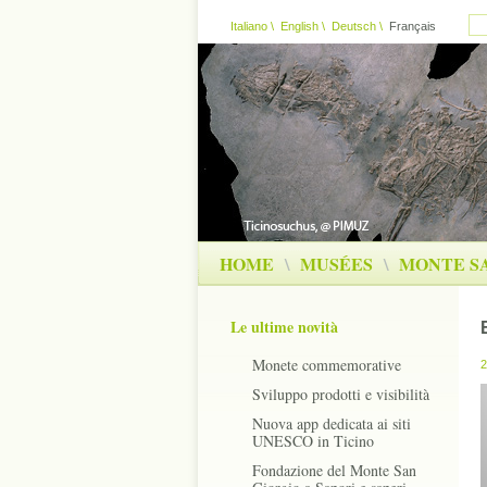
Italiano
\
English
\
Deutsch
\
Français
HOME
\
MUSÉES
\
MONTE S
Le ultime novità
Monete commemorative
2
Sviluppo prodotti e visibilità
Nuova app dedicata ai siti
UNESCO in Ticino
Fondazione del Monte San