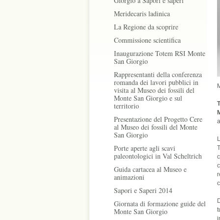
Giorgio a Sapori e saperi
Meridecaris ladinica
La Regione da scoprire
Commissione scientifica
Inaugurazione Totem RSI Monte
San Giorgio
Rappresentanti della conferenza
romanda dei lavori pubblici in
M
visita al Museo dei fossili del
Monte San Giorgio e sul
territorio
M
Presentazione del Progetto Cere
a
al Museo dei fossili del Monte
San Giorgio
L
Porte aperte agli scavi
paleontologici in Val Scheltrich
c
c
Guida cartacea al Museo e
r
animazioni
c
Sapori e Saperi 2014
D
Giornata di formazione guide del
t
Monte San Giorgio
i