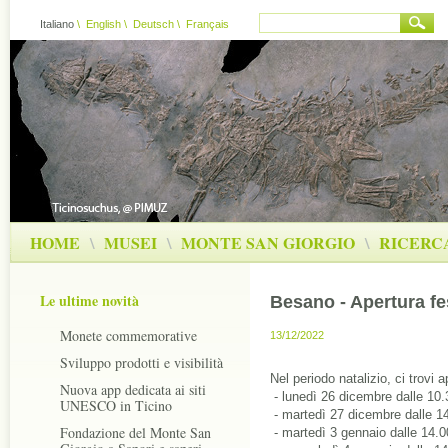
Italiano
\
English
\
Deutsch
\
Français
HOME
\
MUSEI
\
MONTE SAN GIORGIO
\
RICERC
Le ultime novità
Besano - Apertura fe
Monete commemorative
13/12/2022
Sviluppo prodotti e visibilità
Nel periodo natalizio, ci trovi ap
Nuova app dedicata ai siti
 - lunedì 26 dicembre dalle 10.
UNESCO in Ticino
 - martedì 27 dicembre dalle 1
Fondazione del Monte San
 - martedì 3 gennaio dalle 14.0