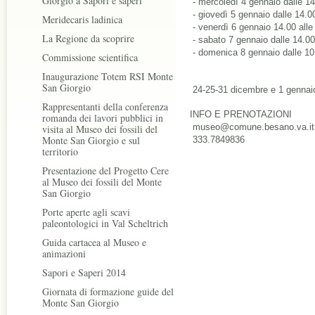
Giorgio a Sapori e saperi
 - mercoledì 4 gennaio dalle 14
 - giovedì 5 gennaio dalle 14.0
Meridecaris ladinica
 - venerdì 6 gennaio 14.00 alle
La Regione da scoprire
 - sabato 7 gennaio dalle 14.00
 - domenica 8 gennaio dalle 10
Commissione scientifica
Inaugurazione Totem RSI Monte
San Giorgio
 24-25-31 dicembre e 1 genna
Rappresentanti della conferenza
INFO E PRENOTAZIONI 
romanda dei lavori pubblici in
 museo@comune.besano.va.it
visita al Museo dei fossili del
Monte San Giorgio e sul
 333.7849836
territorio
Presentazione del Progetto Cere
al Museo dei fossili del Monte
San Giorgio
Porte aperte agli scavi
paleontologici in Val Scheltrich
Guida cartacea al Museo e
animazioni
Sapori e Saperi 2014
Giornata di formazione guide del
Monte San Giorgio