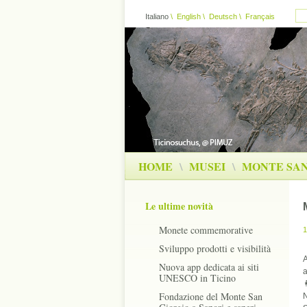
Italiano
\
English
\
Deutsch
\
Français
HOME
\
MUSEI
\
MONTE SAN
Le ultime novità
Monete commemorative
1
Sviluppo prodotti e visibilità
A
Nuova app dedicata ai siti
UNESCO in Ticino

Fondazione del Monte San
N