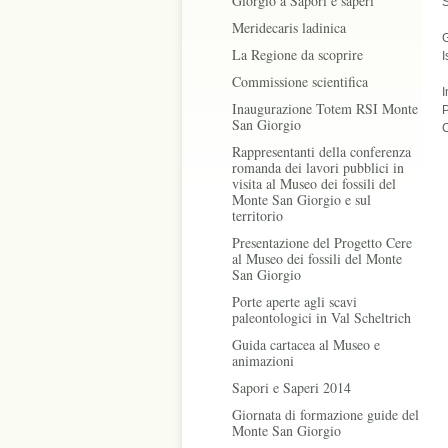
Giorgio a Sapori e saperi
S
Meridecaris ladinica
La Regione da scoprire
I
Commissione scientifica
I
Inaugurazione Totem RSI Monte
P
San Giorgio
C
Rappresentanti della conferenza
romanda dei lavori pubblici in
visita al Museo dei fossili del
Monte San Giorgio e sul
territorio
Presentazione del Progetto Cere
al Museo dei fossili del Monte
San Giorgio
Porte aperte agli scavi
paleontologici in Val Scheltrich
Guida cartacea al Museo e
animazioni
Sapori e Saperi 2014
Giornata di formazione guide del
Monte San Giorgio