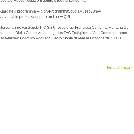
cuola e Museo. Relazioni dentro e fuori la pandemia
Guardate il programma ➡ bit.ly/ProgrammaScuolaMuseo23nov
scrivetevi in presenza oppure on line ➡
QUI
nterverranno: Fai Scuola PIC Siti Unesco e via Francisca Comunità Montana Del
iambello Biella Cresce Archeologistics PAC Padiglione d'Arte Contemporanea
asa-museo Lodovico Pogliaghi Sacro Monte di Varese Longobardi in Italia
torna alla lista «