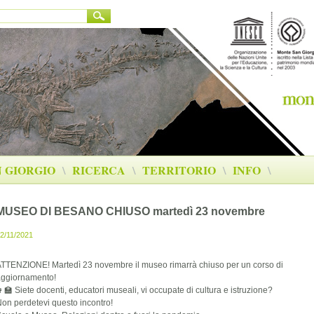
 GIORGIO
\
RICERCA
\
TERRITORIO
\
INFO
\
MUSEO DI BESANO CHIUSO martedì 23 novembre
2/11/2021
TTENZIONE! Martedì 23 novembre il museo rimarrà chiuso per un corso di
aggiornamento!
‍🏫 Siete docenti, educatori museali, vi occupate di cultura e istruzione?
on perdetevi questo incontro!