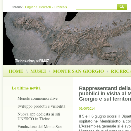
Italiano
\
English
\
Deutsch
\
Français
HOME
\
MUSEI
\
MONTE SAN GIORGIO
\
RICERC
Le ultime novità
Rappresentanti della
pubblici in visita al
Monete commemorative
Giorgio e sul territor
Sviluppo prodotti e visibilità
06/06/2014
Nuova app dedicata ai siti
Il 5 e il 6 giugno scorsi il Dipa
UNESCO in Ticino
ospitato nel Mendrisiotto la co
Fondazione del Monte San
L'Assemblea generale si è svolt