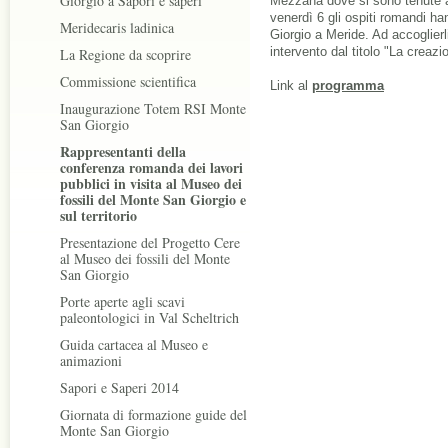
Giorgio a Sapori e saperi
Mezzana dove si sono tenute an
venerdì 6 gli ospiti romandi ha
Meridecaris ladinica
Giorgio a Meride. Ad accoglierli,
intervento dal titolo "La creaz
La Regione da scoprire
Commissione scientifica
Link al
programma
Inaugurazione Totem RSI Monte
San Giorgio
Rappresentanti della
conferenza romanda dei lavori
pubblici in visita al Museo dei
fossili del Monte San Giorgio e
sul territorio
Presentazione del Progetto Cere
al Museo dei fossili del Monte
San Giorgio
Porte aperte agli scavi
paleontologici in Val Scheltrich
Guida cartacea al Museo e
animazioni
Sapori e Saperi 2014
Giornata di formazione guide del
Monte San Giorgio