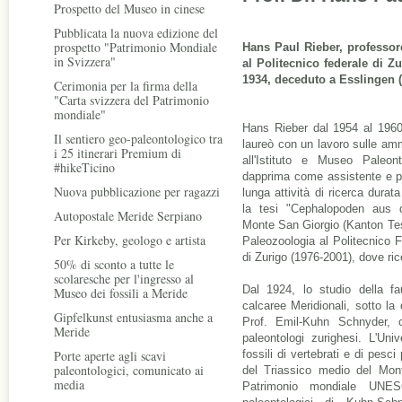
Prospetto del Museo in cinese
Pubblicata la nuova edizione del
prospetto "Patrimonio Mondiale
Hans Paul Rieber, professore
in Svizzera"
al Politecnico federale di Z
1934, deceduto a Esslingen (
Cerimonia per la firma della
"Carta svizzera del Patrimonio
mondiale"
Hans Rieber dal 1954 al 1960
Il sentiero geo-paleontologico tra
laureò con un lavoro sulle am
i 25 itinerari Premium di
all'Istituto e Museo Paleont
#hikeTicino
dapprima come assistente e po
Nuova pubblicazione per ragazzi
lunga attività di ricerca durata
la tesi "Cephalopoden aus d
Autopostale Meride Serpiano
Monte San Giorgio (Kanton Tes
Per Kirkeby, geologo e artista
Paleozoologia al Politecnico F
di Zurigo (1976-2001), dove rico
50% di sconto a tutte le
scolaresche per l'ingresso al
Dal 1924, lo studio della fa
Museo dei fossili a Meride
calcaree Meridionali, sotto la
Gipfelkunst entusiasma anche a
Prof. Emil-Kuhn Schnyder, co
Meride
paleontologi zurighesi. L'Uni
Porte aperte agli scavi
fossili di vertebrati e di pesc
paleontologici, comunicato ai
del Triassico medio del Monte
media
Patrimonio mondiale UNES