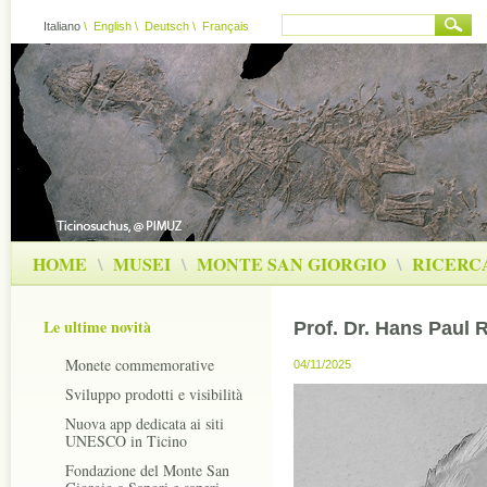
Italiano
\
English
\
Deutsch
\
Français
HOME
\
MUSEI
\
MONTE SAN GIORGIO
\
RICERC
Le ultime novità
Prof. Dr. Hans Paul 
Monete commemorative
04/11/2025
Sviluppo prodotti e visibilità
Nuova app dedicata ai siti
UNESCO in Ticino
Fondazione del Monte San