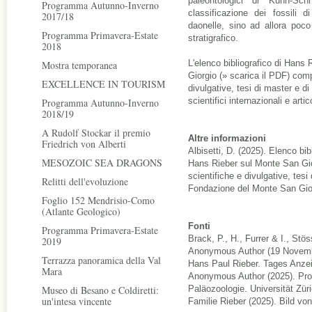
paleontologici di Kuhn-Sc
Programma Autunno-Inverno
classificazione dei fossili d
2017/18
daonelle, sino ad allora poco
Programma Primavera-Estate
stratigrafico.
2018
L'elenco bibliografico di Han
Mostra temporanea
Giorgio (
»
scarica il PDF
) comp
EXCELLENCE IN TOURISM
divulgative, tesi di master e d
scientifici internazionali e artico
Programma Autunno-Inverno
2018/19
A Rudolf Stockar il premio
Altre informazioni
Friedrich von Alberti
Albisetti, D. (2025). Elenco bib
MESOZOIC SEA DRAGONS
Hans Rieber sul Monte San Giorg
scientifiche e divulgative, tesi 
Relitti dell'evoluzione
Fondazione del Monte San Gior
Foglio 152 Mendrisio-Como
(Atlante Geologico)
Fonti
Programma Primavera-Estate
Brack, P., H., Furrer & I., Stö
2019
Anonymous Author (19 Novembre
Terrazza panoramica della Val
Hans Paul Rieber. Tages Anzei
Mara
Anonymous Author (2025). Prof.
Museo di Besano e Coldiretti:
Paläozoologie. Universität Zü
un'intesa vincente
Familie Rieber (2025). Bild vo