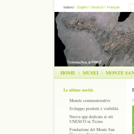
Italiano
\
English
\
Deutsch
\
Français
HOME
\
MUSEI
\
MONTE SAN
Le ultime novità
Monete commemorative
0
Sviluppo prodotti e visibilità
Nuova app dedicata ai siti
UNESCO in Ticino
Fondazione del Monte San