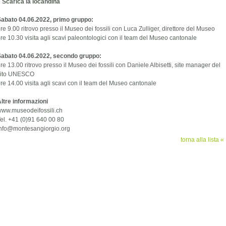
»
Scarica la locandina
abato 04.06.2022, primo gruppo:
re 9.00 ritrovo presso il Museo dei fossili con Luca Zulliger, direttore del Museo
re 10.30 visita agli scavi paleontologici con il team del Museo cantonale
Sabato 04.06.2022, secondo gruppo:
re 13.00 ritrovo presso il Museo dei fossili con Daniele Albisetti, site manager del
sito UNESCO
re 14.00 visita agli scavi con il team del Museo cantonale
ltre informazioni
ww.museodeifossili.ch
el. +41 (0)91 640 00 80
info@montesangiorgio.org
torna alla lista «