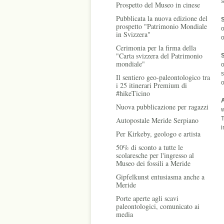
Prospetto del Museo in cinese
Pubblicata la nuova edizione del
S
prospetto "Patrimonio Mondiale
o
in Svizzera"
o
Cerimonia per la firma della
"Carta svizzera del Patrimonio
mondiale"
o
Il sentiero geo-paleontologico tra
o
i 25 itinerari Premium di
#hikeTicino
A
Nuova pubblicazione per ragazzi
w
T
Autopostale Meride Serpiano
Per Kirkeby, geologo e artista
50% di sconto a tutte le
scolaresche per l'ingresso al
Museo dei fossili a Meride
Gipfelkunst entusiasma anche a
Meride
Porte aperte agli scavi
paleontologici, comunicato ai
media