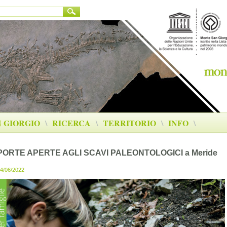
 GIORGIO
\
RICERCA
\
TERRITORIO
\
INFO
\
PORTE APERTE AGLI SCAVI PALEONTOLOGICI a Meride
4/06/2022