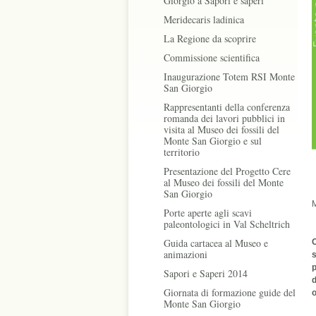
Giorgio a Sapori e saperi
Meridecaris ladinica
La Regione da scoprire
Commissione scientifica
Inaugurazione Totem RSI Monte
San Giorgio
Rappresentanti della conferenza
romanda dei lavori pubblici in
visita al Museo dei fossili del
Monte San Giorgio e sul
territorio
Presentazione del Progetto Cere
al Museo dei fossili del Monte
San Giorgio
M
Porte aperte agli scavi
paleontologici in Val Scheltrich
Guida cartacea al Museo e
O
animazioni
s
p
Sapori e Saperi 2014
d
Giornata di formazione guide del
o
Monte San Giorgio