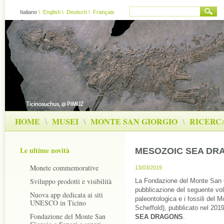
Italiano
\
English
\
Deutsch
\
Français
HOME
\
MUSEI
\
MONTE SAN GIORGIO
\
RICERC
Le ultime novità
MESOZOIC SEA DR
Monete commemorative
13/03/2019
Sviluppo prodotti e visibilità
La Fondazione del Monte San Gi
pubblicazione del seguente volu
Nuova app dedicata ai siti
paleontologica e i fossili del 
UNESCO in Ticino
Scheffold), pubblicato nel 2019
Fondazione del Monte San
SEA DRAGONS
.