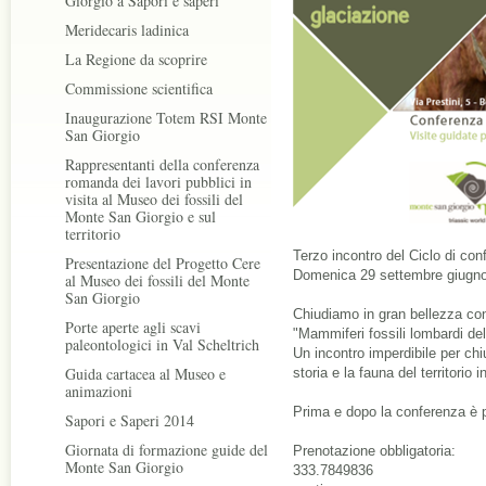
Giorgio a Sapori e saperi
Meridecaris ladinica
La Regione da scoprire
Commissione scientifica
Inaugurazione Totem RSI Monte
San Giorgio
Rappresentanti della conferenza
romanda dei lavori pubblici in
visita al Museo dei fossili del
Monte San Giorgio e sul
territorio
Terzo incontro del Ciclo di co
Presentazione del Progetto Cere
Domenica 29 settembre giugno
al Museo dei fossili del Monte
San Giorgio
Chiudiamo in gran bellezza con
Porte aperte agli scavi
"Mammiferi fossili lombardi del
paleontologici in Val Scheltrich
Un incontro imperdibile per chi
Guida cartacea al Museo e
storia e la fauna del territorio i
animazioni
Prima e dopo la conferenza è p
Sapori e Saperi 2014
Giornata di formazione guide del
Prenotazione obbligatoria:
Monte San Giorgio
333.7849836