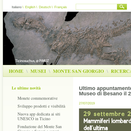
Italiano
\
English
\
Deutsch
\
Français
HOME
\
MUSEI
\
MONTE SAN GIORGIO
\
RICERC
Le ultime novità
Ultimo appuntamento 
Museo di Besano il 
Monete commemorative
27/07/2019
Sviluppo prodotti e visibilità
Nuova app dedicata ai siti
UNESCO in Ticino
Fondazione del Monte San