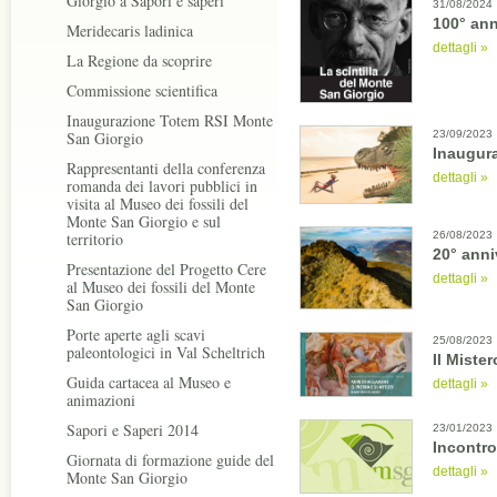
Giorgio a Sapori e saperi
31/08/2024
100° ann
Meridecaris ladinica
dettagli »
La Regione da scoprire
Commissione scientifica
Inaugurazione Totem RSI Monte
23/09/2023
San Giorgio
Inaugura
Rappresentanti della conferenza
dettagli »
romanda dei lavori pubblici in
visita al Museo dei fossili del
Monte San Giorgio e sul
territorio
26/08/2023
20° anni
Presentazione del Progetto Cere
dettagli »
al Museo dei fossili del Monte
San Giorgio
Porte aperte agli scavi
25/08/2023
paleontologici in Val Scheltrich
Il Miste
Guida cartacea al Museo e
dettagli »
animazioni
Sapori e Saperi 2014
23/01/2023
Incontr
Giornata di formazione guide del
dettagli »
Monte San Giorgio