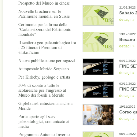
Prospetto del Museo in cinese
21/01/2023
Nouvelle brochure sur le
Sabato 2
Patrimoine mondial en Suisse
dettagli »
Cerimonia per la firma della
"Carta svizzera del Patrimonio
mondiale"
13/12/2022
Besano -
Il sentiero geo-paleontologico tra
dettagli »
i 25 itinerari Premium di
#hikeTicino
Nuova pubblicazione per ragazzi
04/12/2022
FINE SE
Autopostale Meride Serpiano
dettagli »
Per Kirkeby, geologo e artista
03/12/2022
50% di sconto a tutte le
FINE SE
scolaresche per l'ingresso al
Museo dei fossili a Meride
dettagli »
Gipfelkunst entusiasma anche a
19/11/2022
Meride
Corso g
Porte aperte agli scavi
dettagli »
paleontologici, comunicato ai
media
Programma Autunno-Inverno
06/10/2022