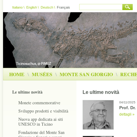
Italiano
\
English
\
Deutsch
\
Français
HOME
\
MUSÉES
\
MONTE SAN GIORGIO
\
RECH
Le ultime novità
Le ultime novità
Monete commemorative
04/11/2025
Prof. Dr
Sviluppo prodotti e visibilità
dettagli »
Nuova app dedicata ai siti
UNESCO in Ticino
Fondazione del Monte San