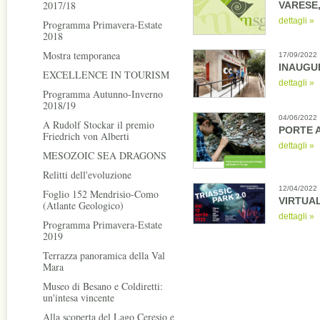
2017/18
VARESE, 
dettagli »
Programma Primavera-Estate
2018
Mostra temporanea
17/09/2022
INAUGUR
EXCELLENCE IN TOURISM
dettagli »
Programma Autunno-Inverno
2018/19
04/06/2022
A Rudolf Stockar il premio
PORTE A
Friedrich von Alberti
dettagli »
MESOZOIC SEA DRAGONS
Relitti dell'evoluzione
12/04/2022
Foglio 152 Mendrisio-Como
VIRTUAL
(Atlante Geologico)
dettagli »
Programma Primavera-Estate
2019
Terrazza panoramica della Val
Mara
Museo di Besano e Coldiretti:
un'intesa vincente
Alla scoperta del Lago Ceresio e