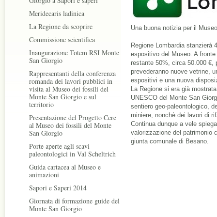
Giorgio a Sapori e saperi
Meridecaris ladinica
La Regione da scoprire
Una buona notizia per il Museo
Commissione scientifica
Regione Lombardia stanzierà 48
Inaugurazione Totem RSI Monte
espositivo del Museo. A fronte 
San Giorgio
restante 50%, circa 50.000 €, p
prevederanno nuove vetrine, u
Rappresentanti della conferenza
romanda dei lavori pubblici in
espositivi e una nuova disposi
visita al Museo dei fossili del
La Regione si era già mostrata i
Monte San Giorgio e sul
UNESCO del Monte San Giorgio,
territorio
sentiero geo-paleontologico, de
miniere, nonchè dei lavori di r
Presentazione del Progetto Cere
Continua dunque a vele spiega
al Museo dei fossili del Monte
San Giorgio
valorizzazione del patrimonio cu
giunta comunale di Besano.
Porte aperte agli scavi
paleontologici in Val Scheltrich
Guida cartacea al Museo e
animazioni
Sapori e Saperi 2014
Giornata di formazione guide del
Monte San Giorgio