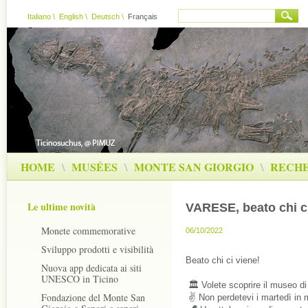
Italiano
\
English
\
Deutsch
\
Français
HOME
\
MUSÉES
\
MONTE SAN GIORGIO
\
RECH
Le ultime novità
VARESE, beato chi ci
Monete commemorative
06/10/2022
Sviluppo prodotti e visibilità
Beato chi ci viene!
Nuova app dedicata ai siti
UNESCO in Ticino
 🏛 Volete scoprire il museo di
Fondazione del Monte San
 ✌️ Non perdetevi i martedì in 