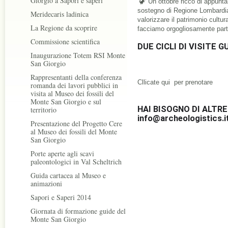
Giorgio a Sapori e saperi
 🦖 Un ottobre ricco di appuntamenti alla scoperta dei siti UNESCO con il 
sostegno di Regione Lombardia
Meridecaris ladinica
valorizzare il patrimonio cultur
La Regione da scoprire
facciamo orgogliosamente part
Commissione scientifica
DUE CICLI DI VISITE 
Inaugurazione Totem RSI Monte
San Giorgio
Rappresentanti della conferenza
Cllicate 
qui  per prenotare
romanda dei lavori pubblici in
visita al Museo dei fossili del
Monte San Giorgio e sul
HAI BISOGNO DI ALTRE
territorio
info@archeologistics.i
Presentazione del Progetto Cere
al Museo dei fossili del Monte
San Giorgio
Porte aperte agli scavi
paleontologici in Val Scheltrich
Guida cartacea al Museo e
animazioni
Sapori e Saperi 2014
Giornata di formazione guide del
Monte San Giorgio