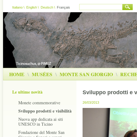
Italiano
\
English
\
Deutsch
\
Français
HOME
\
MUSÉES
\
MONTE SAN GIORGIO
\
RECH
Le ultime novità
Sviluppo prodotti e vi
Monete commemorative
26/03/2013
Sviluppo prodotti e visibilità
Nuova app dedicata ai siti
UNESCO in Ticino
Fondazione del Monte San