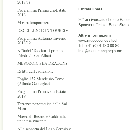
2017/18
Entrata libera.
Programma Primavera-Estate
2018
20° anniversario del sito Patr
Mostra temporanea
Sponsor ufficiale: BancaStato
EXCELLENCE IN TOURISM
Altre informazioni
Programma Autunno-Inverno
www.museodeifossili.ch
2018/19
Tel. +41 (0)91 640 00 80
A Rudolf Stockar il premio
info@montesangiorgio.org
Friedrich von Alberti
MESOZOIC SEA DRAGONS
Relitti dell'evoluzione
Foglio 152 Mendrisio-Como
(Atlante Geologico)
Programma Primavera-Estate
2019
Terrazza panoramica della Val
Mara
Museo di Besano e Coldiretti:
un'intesa vincente
Alla scoperta del Lago Ceresio e