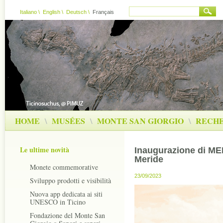
Italiano
\
English
\
Deutsch
\
Français
HOME
\
MUSÉES
\
MONTE SAN GIORGIO
\
RECH
Le ultime novità
Inaugurazione di ME
Meride
Monete commemorative
23/09/2023
Sviluppo prodotti e visibilità
Nuova app dedicata ai siti
UNESCO in Ticino
Fondazione del Monte San