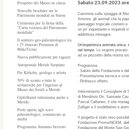
Prospetto del Museo in cinese
Sabato 23.09.2023 ore
Nouvelle brochure sur le
Cammina sulla spiaggia di Meri
Patrimoine mondial en Suisse
Ammira gli animali che la popo
Cerimonia per la firma della
paesaggio tropicale costiero e m
"Carta svizzera del Patrimonio
un po' inquietante e stupendi ins
mondiale"
addirittura interagire.
Il sentiero geo-paleontologico tra
i 25 itinerari Premium di
Un'esperienza animata unica, e
#hikeTicino
nel tempo.
Lo stupore provato 
ad un pezzetto della nostra sto
Nuova pubblicazione per ragazzi
Autopostale Meride Serpiano
Programma:
- Saluto della Fondazione e del
Per Kirkeby, geologo e artista
- Presentazione tecnica e scie
50% di sconto a tutte le
- Rinfresco offerto
scolaresche per l'ingresso al
Museo dei fossili a Meride
Interverranno il Consigliere di 
Gipfelkunst entusiasma anche a
di Mendrisio On. Samuele Cavad
Meride
Pascal Cattaneo, il site manag
Zulliger e il modellatore e an
Porte aperte agli scavi
paleontologici, comunicato ai
Il progetto è stato reso possibi
media
Fondazione Promo/NCKM, dell'U
Programma Autunno-Inverno
Fondazione del Monte San Gio